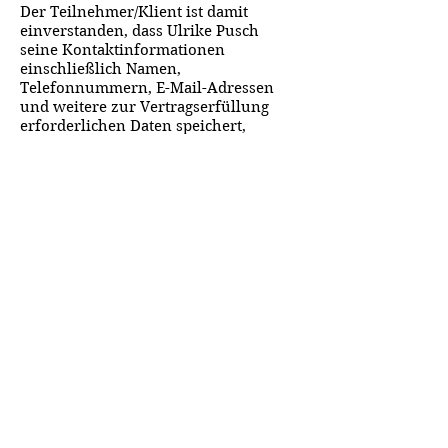
Der Teilnehmer/Klient ist damit
einverstanden, dass Ulrike Pusch
seine Kontaktinformationen
einschließlich Namen,
Telefonnummern, E-Mail-Adressen
und weitere zur Vertragserfüllung
erforderlichen Daten speichert,
verarbeitet und nutzt.
Mit der Anmeldung erklärt/erklären
sich der/die Teilnehmer/in bzw. die
Erziehungsberichtigten von Kunst-
und Kreativkursen, mit Ausnahme
von Therapie- und Coaching-
Veranstaltungen/-terminen, bereit,
dass während der Veranstaltung
entstehendes Foto- und Filmmaterial
publiziert werden dürfen (Internet,
Zeitungen, Bücher, Flyer etc.) und
räumt/räumen Ulrike Pusch das
Ausstellungsrecht der im Kurs
entstandenen oder zur Verfügung
gestellten Werke ein.